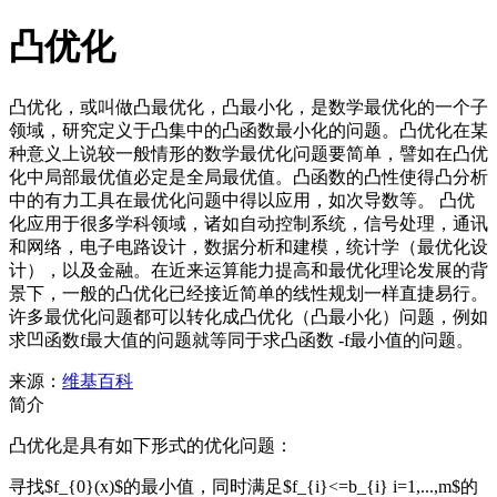
凸优化
凸优化，或叫做凸最优化，凸最小化，是数学最优化的一个子
领域，研究定义于凸集中的凸函数最小化的问题。凸优化在某
种意义上说较一般情形的数学最优化问题要简单，譬如在凸优
化中局部最优值必定是全局最优值。凸函数的凸性使得凸分析
中的有力工具在最优化问题中得以应用，如次导数等。 凸优
化应用于很多学科领域，诸如自动控制系统，信号处理，通讯
和网络，电子电路设计，数据分析和建模，统计学（最优化设
计），以及金融。在近来运算能力提高和最优化理论发展的背
景下，一般的凸优化已经接近简单的线性规划一样直捷易行。
许多最优化问题都可以转化成凸优化（凸最小化）问题，例如
求凹函数f最大值的问题就等同于求凸函数 -f最小值的问题。
来源：
维基百科
简介
凸优化是具有如下形式的优化问题：
寻找
$f_{0}(x)$
的最小值，同时满足
$f_{i}<=b_{i} i=1,...,m$
的