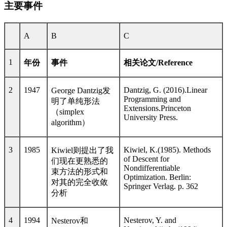
主要事件
A
B
C
1
年份
事件
相关论文
/Reference
2
1947
Dantzig, G. (2016).Linear
George Dantzig
发
Programming and
明了单纯形法
Extensions.Princeton
（
simplex
University Press.
algorithm
）
3
1985
Kiwiel, K.(1985). Methods
Kiwiel
则提出了我
of Descent for
们现在更熟悉的
Nondifferentiable
束方法的形式和
Optimization. Berlin:
对其的完全收敛
Springer Verlag. p. 362
分析
4
1994
Nesterov, Y. and
Nesterov
和