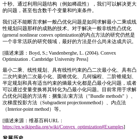
十秒。通过利用问题结构（例如稀疏性），我们可以解决更大
的问题，甚至包含数千个变量和约束条件。
我们还不能断言求解一般凸优化问题是如同求解最小二乘或线
性规划问题那样的成熟的技术。对于解决一般非线性凸优化
(general nonlinear convex optimization)
的内点方法的研究仍然是
一个非常活跃的研究领域，最好的方法是什么尚未达成共识。
[
描述来源：
Boyd, S.; Vandenberghe, L. (2004). Convex
Optimization . Cambridge University Press]
最小二乘、线性规划、具有线性约束的凸二次最小化、具有凸
二次约束的二次最小化、圆锥优化、几何编程、二阶锥规划、
半定规划和具有适当约束的熵最大化都是凸最小化问题，或者
可以通过变量变换将其转化为凸最小化问题。目前常用于求解
凸优化问题的方法有：捆集法
/
束方法（
"Bundle methods"
）、
次梯度投影方法（
Subgradient projectionmethod
）、内点法
（
Interior-point method
）等。
[
描述来源：维基百科
URL
：
https://en.wikipedia.org/wiki/Convex_optimization#Examples
]
发展历史