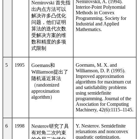
Nemirovskii, A. (1994).
Nemirovski
首先指
Interior-Point Polynomial
出内点方法可以
Methods in Convex
解决许多凸优化
Programming. Society for
问题，他们证明
Industrial and Applied
算法的迭代次数
Mathematics.
受解决方案的维
数和精度的多项
式限制
5
1995
Goemans, M. X. and
Goemans
和
Williamson, D. P. (1995).
Williamson
提出了
Improved approximation
随机逼近算法
algorithms for maximum cut
（
randomized
and satisfiability problems
approximation
using semidefinite
algorithm
）
programming. Journal of the
Association for Computing
Machinery, 42(6):1115–1145.
6
1998
Y. Nesterov. Semidefinite
Nesterov
研究了具
relaxations and nonconvex
有对角二次约束
quadratic optimization.