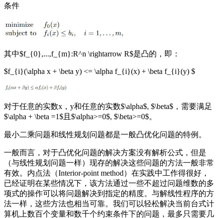
条件
其中
$f_{0},...,f_{m}:R^n \rightarrow R$
是凸的，即：
$f_{i}(\alpha x + \beta y) <= \alpha f_{i}(x) + \beta f_{i}(y) $
对于任意的实数
x
，
y
和任意的实数
$\alpha$, $\beta$
，需要满足
$\alpha + \beta =1$
且
$\alpha>=0$, $\beta>=0$
。
最小二乘问题和线性规划问题都是一般凸优化问题的特例。
一般而言，对于凸优化问题的解决方案没有解析公式，但是
（与线性规划问题一样）现存的解决这些问题的方法一般非常
有效。内点法（
Interior-point method
）在实践中工作得很好，
已经证明在某些情况下，该方法通过一些不超过问题维数的多
项式的操作可以将问题解决到指定的精度。与解线性程序的方
法一样，这些方法也相当可靠。我们可以轻松解决当前台式计
算机上数百个变量和数千个约束条件下的问题，最多只需要几