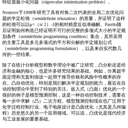
特征值最小化问题（
eigenvalue minimization problem
）。
Nesterov
于
1998
年研究了具有对角二次约束的全局二次优化问
题的半定松弛（
semidefinite relaxation
）的质量，并证明了这样
的松弛可以以
μ=
（
π/ 2
）
-1
的相对精度近似准确解。
Parrilo
随
后证明如何构造已经证明不可行的完整的多项式大小的半定规
划条件（
semidefinite programming condition
）集合，其所采用
的主要工具是多元多项式的平方和分解的半定规划公式
（
semidefinite programming formulation
），以及来自实代数几
何的一些结果。
除了在统计分析模型和数学理论中被广泛研究，凸分析还是经
济和金融的核心，也是许多研究结果的基础。例如，分离超平
面定理和无套利假设一起用于推导价格和风险中性概率的存
在。凸自动优化，特别是我们解决半定规划的能力，最近在自
动控制理论中受到了特别的关注。嵌入式（凸面）优化的一个
很好的例子是模型预测控制，这是一种自动控制技术，需要在
每一步中求解（凸）二次方程。模型预测控制现在也广泛用于
化学过程控制行业。电子电路设计是凸面优化（尤其是几何编
程）历史悠久的另一个应用领域。可以说，凸优化是现代经济
与工业发展的重要基础。