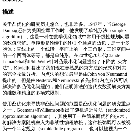
描述
关于凸优化的研究历史悠久，也非常多。
1947
年，当
George
Dantzig
还在为美国空军工作时，他发明了单纯形法（
simplex
algorithm
），这是一种在数学优化领域中常用于线性规划问题
的数值求解。单纯形是
N
维中的
N+1
个顶点的凸包，是一个多
胞体：直线上的一个线段，平面上的一个三角形，三维空间中
的一个四面体等等，都是单纯形。在
20
世纪
70
年代
Claude
Lemaréchal
和
Phil Wolfe
针对凸最小化问题提出了下降的
“
束方
法
”
，
Kiwiel
则提出了我们现在更熟悉的束方法的形式和对其
的完全收敛分析。内点法的想法最早是由
John von Neumannti
提出的，但是由
Nesterov
和
Nemirovski
首先指出内点方法可以
解决许多凸优化问题的，他们证明算法的迭代次数受解决方案
的维数和精度的多项式限制。
使用凸优化来寻找非凸性问题的范围是凸优化问题的研究重点
之一，
Goemans
和
Williamson
提出了随机逼近算法（
randomized
approximation algorithm
），其使用了一种简单而优雅的技术，
将解决方案随机舍入为非线性编程放松，这种松弛既可以被视
为一个半定规划（
semidefinite program
），也可以被视为一个