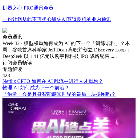
机
器
之
心
·
P
R
O
通
讯
会
员
一份让您从此不再担心错失
AI
赛道良机的业内通讯
会员通讯
Week 32 · 模型权重如何成为 AI 的下一个「训练语料」？
本
周，谷歌首席科学家 Jeff Dean 离职并创立 Discovery Loop；
DeepSeek 以 1.41 亿元认购宇树科技 IPO 战略配售......
订阅会员畅读
专题解读
428
Netflix CPTO 如何在 AI 乱流中进行人才重构？
物理 AI 如何成为下一个前沿？
「触觉」会是具身智能感知世界的最后一块拼图吗？